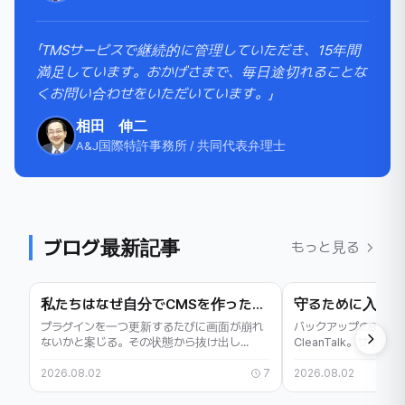
「TMSサービスで継続的に管理していただき、15年間
満足しています。おかげさまで、毎日途切れることな
くお問い合わせをいただいています。」
相田 伸二
A&J国際特許事務所 / 共同代表弁理士
ブログ最新記事
もっと見る
私たちはなぜ自分でCMSを作ったのか — VosCMSのお話
プラグインを一つ更新するたびに画面が崩れ
バックアップのBack
ないかと案じる。その状態から抜け出し...
CleanTalk。サイ
が...
2026.08.02
7
2026.08.02